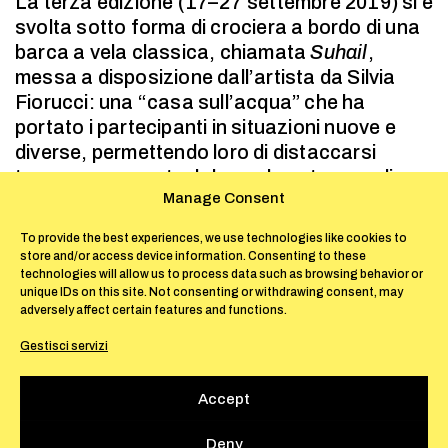
La terza edizione (17–27 settembre 2019) si è
svolta sotto forma di crociera a bordo di una
barca a vela classica, chiamata
Suhail
,
messa a disposizione dall’artista da Silvia
Fiorucci: una “casa sull’acqua” che ha
portato i partecipanti in situazioni nuove e
diverse, permettendo loro di distaccarsi
temporaneamente dal mondo esterno e di
Manage Consent
connettersi direttamente con l’ambiente
naturale.
To provide the best experiences, we use technologies like cookies to
store and/or access device information. Consenting to these
technologies will allow us to process data such as browsing behavior or
Organizzata dalla Società delle Api, la
unique IDs on this site. Not consenting or withdrawing consent, may
crociera ha percorso l’Egeo da Kastellorizo
adversely affect certain features and functions.
ad Atene, con soste in numerose piccole isole
Gestisci servizi
disabitate. I partecipanti (l’artista Andreas
Angelidakis; i curatori/editori Marina Fokidis e
Accept
Luca Lo Pinto; l’artista Sofia Stevi; l’artista
Amalia Vekri) hanno utilizzato questa
Deny