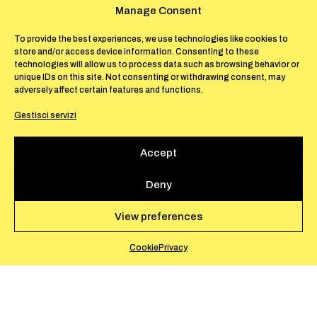
Manage Consent
lasocietadelleapi.mc
To provide the best experiences, we use technologies like cookies to
store and/or access device information. Consenting to these
technologies will allow us to process data such as browsing behavior or
unique IDs on this site. Not consenting or withdrawing consent, may
adversely affect certain features and functions.
Gestisci servizi
Accept
Deny
View preferences
EN
IT
Cookie
Privacy
Newsletter
Privacy
Cookie
Statute