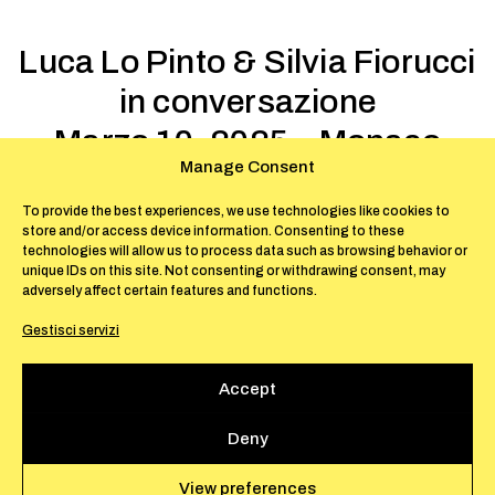
Luca Lo Pinto & Silvia Fiorucci
in conversazione
Marzo 10, 2025 – Monaco
Manage Consent
La Società delle Api è lieta di invitarvi al
To provide the best experiences, we use technologies like cookies to
store and/or access device information. Consenting to these
prossimo incontro, che si terrà il 10 marzo
technologies will allow us to process data such as browsing behavior or
alle ore 18.30, nell’ambito della mostra La
unique IDs on this site. Not consenting or withdrawing consent, may
Collectionneuse (24.01.2025 – 14.03.2025).
adversely affect certain features and functions.
Gestisci servizi
Per partecipare, vi preghiamo di contattarci
al seguente indirizzo:
Accept
contact@lasocietadelleapi.mc
Deny
È gradita una donazione volontaria di 10 €.
View preferences