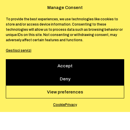
Moro, Samuele Maffei
Manage Consent
To provide the best experiences, we use technologies like cookies to
Venerd
ì
22 maggio 2026
store and/or access device information. Consenting to these
technologies will allow us to process data such as browsing behavior or
unique IDs on this site. Not consenting or withdrawing consent, may
Performance: 18:30 – 20:30
adversely affect certain features and functions.
Via Gregoriana 40, 00187 Roma
Gestisci servizi
Questo primo appuntamento fa parte di una
Accept
serie curata da Allison Grimaldi Donahue
Deny
dedicata alla poesia dal vivo, in dialogo con la
mostra in corso
Soglia / Common Acts
di
View preferences
Francis Offman.
La performance coinvolge
poeti attivi nella città di Roma, che declamano
Cookie
Privacy
i propri testi simultaneamente negli spazi
della fondazione, invitando il pubblico ad
abitare un campo di voci e lingue in un