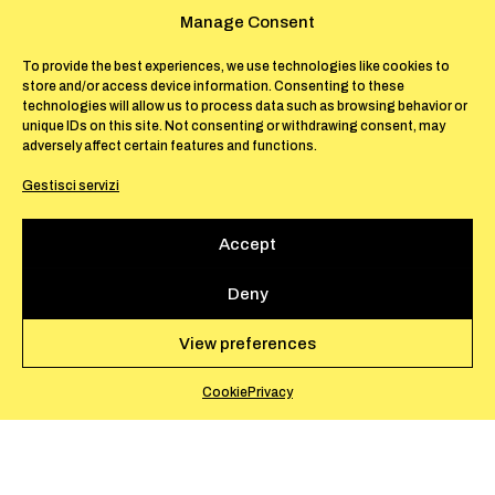
Manage Consent
To provide the best experiences, we use technologies like cookies to
store and/or access device information. Consenting to these
Durante il lockdown, la frenesia di Roma si è
technologies will allow us to process data such as browsing behavior or
fermata, e l’intera città ha assunto l’aspetto
unique IDs on this site. Not consenting or withdrawing consent, may
adversely affect certain features and functions.
di un luogo calmo e immobile; i gatti, con le
loro vite lente e silenziose, erano le uniche
Gestisci servizi
presenze in questo scenario desolato.
Protagonisti del progetto, essi diventano un
Accept
pretesto per riflettere sul tema della città in un
momento storico in cui la presenza umana
Deny
era quasi assente. Concepite senza un
View preferences
pubblico, le immagini di
Roma
rappresentano
un “paesaggio registrato” in cui lo sguardo
Cookie
Privacy
dell’artista e quello dell’osservatore si
fondono, osservando, registrando e
mettendo in luce il rapporto tra esseri umani,
altre specie, il mondo naturale e l’ambiente