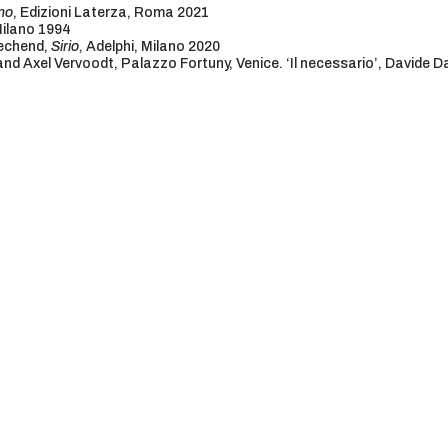
ano
, Edizioni Laterza, Roma 2021
ilano 1994
Dechend,
Sirio
, Adelphi, Milano 2020
i and Axel Vervoodt, Palazzo Fortuny, Venice. ‘Il necessario’, Davide