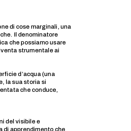
one di cose marginali, una
iche. Il denominatore
atica che possiamo usare
 diventa strumentale ai
perficie d’acqua (una
, la sua storia si
rgentata che conduce,
 del visibile e
la di apprendimento che