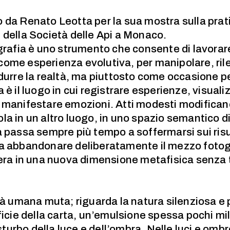
lto da Renato Leotta per la sua mostra sulla pra
 della Società delle Api a Monaco.
grafia è uno strumento che consente di lavorare
come esperienza evolutiva, per manipolare, ri
durre la realtà, ma piuttosto come occasione per
 è il luogo in cui registrare esperienze, visualiz
 manifestare emozioni. Atti modesti modifican
la in un altro luogo, in uno spazio semantico d
 passa sempre più tempo a soffermarsi sui risul
 a abbandonare deliberatamente il mezzo fotog
opera in una nuova dimensione metafisica senza
tà umana muta; riguarda la natura silenziosa e 
ficie della carta, un’emulsione spessa pochi mil
isturbo della luce e dell’ombra. Nelle luci e omb