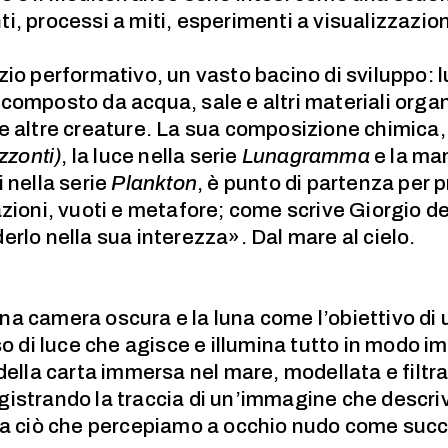
, processi a miti, esperimenti a visualizzazion
zio performativo, un vasto bacino di sviluppo: 
omposto da acqua, sale e altri materiali organi
 e altre creature. La sua composizione chimica
zzonti)
, la luce nella serie
Lunagramma
e la man
 nella serie
Plankton
, è punto di partenza per
zioni, vuoti e metafore; come scrive Giorgio de
rlo nella sua interezza». Dal mare al cielo.
a camera oscura e la luna come l’obiettivo di u
so di luce che agisce e illumina tutto in modo im
della carta immersa nel mare, modellata e filtra
istrando la traccia di un’immagine che descriv
ca ciò che percepiamo a occhio nudo come succe