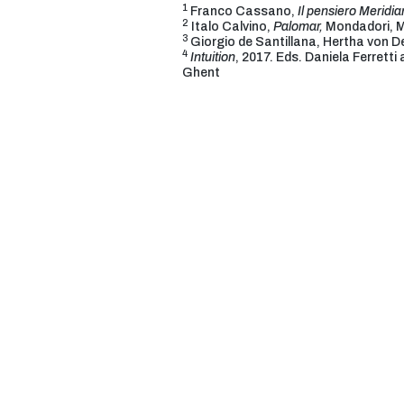
1
Franco Cassano,
Il pensiero Meridi
2
Italo Calvino,
Palomar,
Mondadori, M
3
Giorgio de Santillana, Hertha von 
4
Intuition
, 2017. Eds. Daniela Ferrett
Ghent