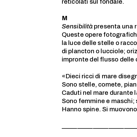
reticolati sul fondale.
M
Sensibilità
presenta una ra
Queste opere fotografic
la luce delle stelle o racc
di plancton o lucciole; or
impronte del flusso delle
«Dieci ricci di mare dise
Sono stelle, comete, piane
Caduti nel mare durante l
Sono femmine e maschi; son
Hanno spine. Si muovono 
________________________