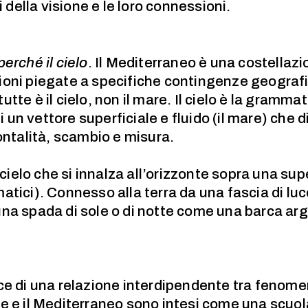
i della visione e le loro connessioni.
perché il cielo
. Il Mediterraneo è una costellazi
ioni piegate a specifiche contingenze geograf
tte è il cielo, non il mare. Il cielo è la gramm
di un vettore superficiale e fluido (il mare) che
ontalità, scambio e misura.
l cielo che si innalza all’orizzonte sopra una su
tici). Connesso alla terra da una fascia di luce
una spada di sole o di notte come una barca a
e di una relazione interdipendente tra fenomeni
re e il Mediterraneo sono intesi come una scuo