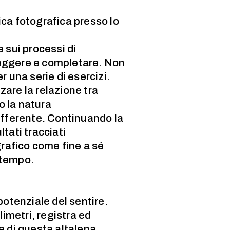
tica fotografica presso lo
 sui processi di
leggere e completare. Non
 una serie di esercizi.
zare la relazione tra
o la natura
ifferente. Continuando la
tati tracciati
rafico come fine a sé
 tempo.
potenziale del sentire.
limetri, registra ed
re di questa altalena