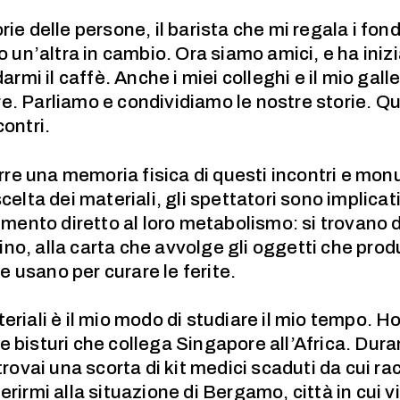
rie delle persone, il barista che mi regala i fon
to un’altra in cambio. Ora siamo amici, e ha inizi
darmi il caffè. Anche i miei colleghi e il mio gal
e. Parliamo e condividiamo le nostre storie. Q
contri.
re una memoria fisica di questi incontri e mo
celta dei materiali, gli spettatori sono implicati
imento diretto al loro metabolismo: si trovano di
no, alla carta che avvolge gli oggetti che pr
 usano per curare le ferite.
eriali è il mio modo di studiare il mio tempo. 
 bisturi che collega Singapore all’Africa. Duran
ai una scorta di kit medici scaduti da cui racc
erirmi alla situazione di Bergamo, città in cui v