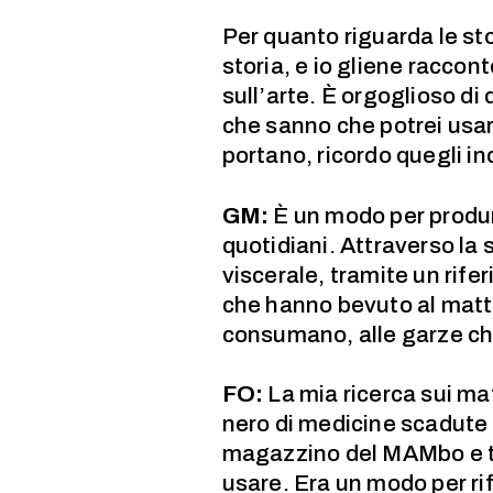
Per quanto riguarda le sto
storia, e io gliene raccon
sull’arte. È orgoglioso di 
che sanno che potrei usar
portano, ricordo quegli in
GM:
È un modo per produr
quotidiani. Attraverso la s
viscerale, tramite un rifer
che hanno bevuto al matti
consumano, alle garze che
FO:
La mia ricerca sui mat
nero di medicine scadute e
magazzino del MAMbo e trov
usare. Era un modo per rif