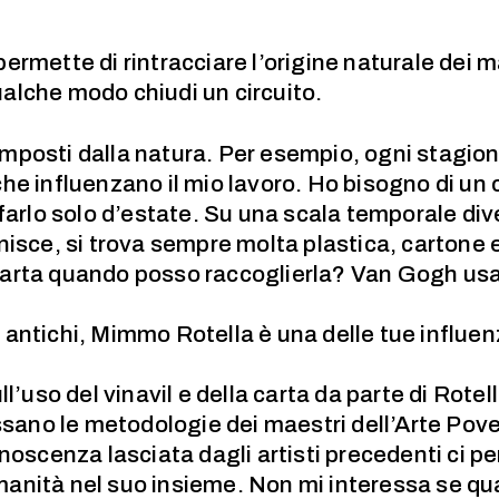
ermette di rintracciare l’origine naturale dei m
alche modo chiudi un circuito.
li imposti dalla natura. Per esempio, ogni stag
he influenzano il mio lavoro. Ho bisogno di un 
 farlo solo d’estate. Su una scala temporale di
nisce, si trova sempre molta plastica, cartone 
rta quando posso raccoglierla? Van Gogh usava
antichi, Mimmo Rotella è una delle tue influen
ll’uso del vinavil e della carta da parte di Rot
essano le metodologie dei maestri dell’Arte Pov
noscenza lasciata dagli artisti precedenti ci p
’umanità nel suo insieme. Non mi interessa se q