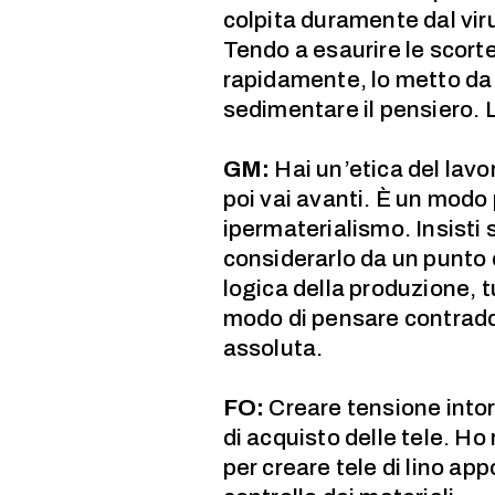
colpita duramente dal vir
Tendo a esaurire le scort
rapidamente, lo metto da 
sedimentare il pensiero. 
GM:
Hai un’etica del lavor
poi vai avanti. È un modo p
ipermaterialismo. Insisti s
considerarlo da un punto d
logica della produzione, 
modo di pensare contraddic
assoluta.
FO:
Creare tensione intorn
di acquisto delle tele. H
per creare tele di lino ap