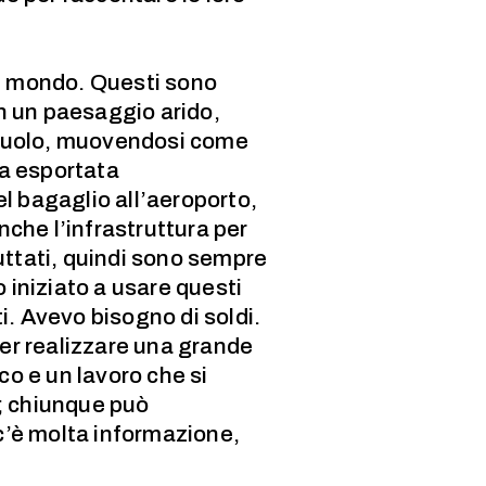
el mondo. Questi sono
in un paesaggio arido,
l suolo, muovendosi come
ca esportata
el bagaglio all’aeroporto,
che l’infrastruttura per
uttati, quindi sono sempre
 iniziato a usare questi
i. Avevo bisogno di soldi.
per realizzare una grande
co e un lavoro che si
a; chiunque può
c’è molta informazione,