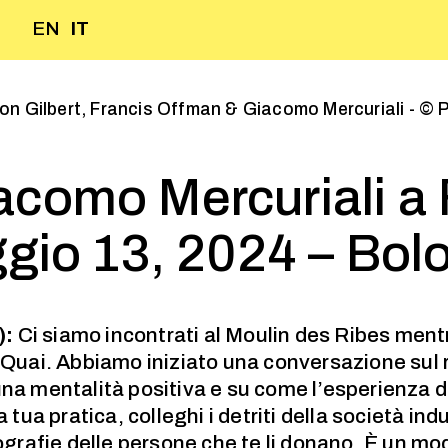
EN
IT
on Gilbert, Francis Offman & Giacomo Mercuriali - © P
Giacomo Mercuriali a
gio 13, 2024 – Bol
):
Ci siamo incontrati al Moulin des Ribes mentr
 Quai. Abbiamo iniziato una conversazione sul r
una mentalità positiva e su come l’esperienza 
a tua pratica, colleghi i detriti della società in
iografie delle persone che te li donano. È un mo