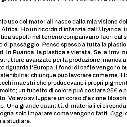
mio uso dei materiali nasce dalla mia visione d
n Africa. Ho un ricordo d’infanzia dall’Uganda: 
astica sepolti nel terreno comparivano fuori da
olo di passaggio. Penso spesso a tutta la plasti
d. In Ruanda, la plastica è vietata. Se la trovi n
strutture avanzate per la produzione, manca an
o riguarda l’Europa, i fondi di caffè vengono b
sostenibilità: chiunque può lavorare come me. Ho
vecchi maestri che producevano i propri pigment
 molto; un tubetto di colore può costare 25€ e 
to. Volevo sviluppare un corso d’azione filosofi
. Una grande quantità di materiali ci circond
sogna solo imparare come vengono fatti. Oggi 
e a studiare.