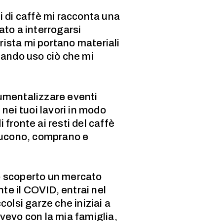
di di caffè mi racconta una
ato a interrogarsi
lerista mi portano materiali
uando uso ciò che mi
numentalizzare eventi
 nei tuoi lavori in modo
 fronte ai resti del caffè
oducono, comprano e
Ho scoperto un mercato
te il COVID, entrai nel
olsi garze che iniziai a
ivevo con la mia famiglia,