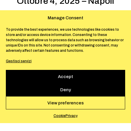
Ottobre 4, 2025 – Napoli
Lo scorso agosto il Moulin des Ribes ha
Manage Consent
accolto l’artista e scrittrice Allison Grimaldi
To provide the best experiences, we use technologies like cookies to
Donahue, insieme alla curatrice e critica
store and/or access device information. Consenting to these
d’arte Alberta Romano.
technologies will allow us to process data such as browsing behavior or
unique IDs on this site. Not consenting or withdrawing consent, may
adversely affect certain features and functions.
Durante il suo soggiorno, Allison è entrata in
Gestisci servizi
uno stato di lettura profonda e ha lavorato al
suo più recente progetto, presentato di
Accept
recente al museo Madre:
Safe with me: on
letters from friends and lovers
, una lecture
Deny
performativa in collaborazione con
La
Società delle Api
, incentrata sul tema della
View preferences
“lettera”. L’evento si è tenuto in occasione
della 21ª edizione della Giornata del
Cookie
Privacy
Contemporaneo promossa da AMACI.